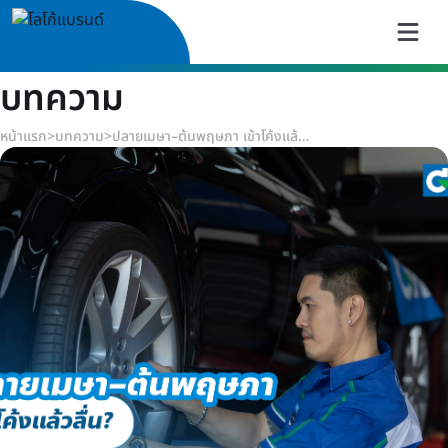
บทความ
หน้าแรก
>
บทความ
>
ปลายเมษา–ต้นพฤษภา เข้าโค้งแล้วลื่น?