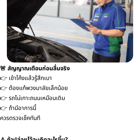
🚨 สัญญาณเตือนก่อนลื่นจริง
👉 เข้าโค้งแล้วรู้สึกเบา
👉 ต้องแก้พวงมาลัยเล็กน้อย
👉 รถไม่เกาะถนนเหมือนเดิม
👉 ถ้ามีอาการนี้
ควรตรวจเช็คทันที
⚠️ ถ้าปล่อยไว้จะเกิดอะไรขึ้น?