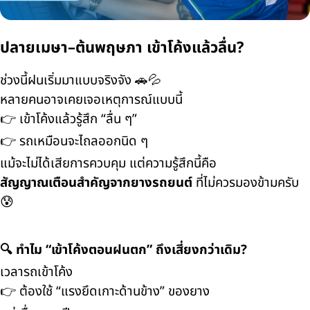
ปลายเมษา–ต้นพฤษภา เข้าโค้งแล้วลื่น?
ช่วงนี้ฝนเริ่มมาแบบจริงจัง 🚗💦
หลายคนอาจเคยเจอเหตุการณ์แบบนี้
👉 เข้าโค้งแล้วรู้สึก “ลื่น ๆ”
👉 รถเหมือนจะไถลออกนิด ๆ
แม้จะไม่ได้เสียการควบคุม แต่ความรู้สึกนี้คือ
สัญญาณเตือนสำคัญจากยางรถยนต์
ที่ไม่ควรมองข้ามครับ
😰
🔍 ทำไม “เข้าโค้งตอนฝนตก” ถึงเสี่ยงกว่าเดิม?
เวลารถเข้าโค้ง
👉 ต้องใช้ “แรงยึดเกาะด้านข้าง” ของยาง