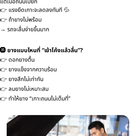
แต่เมื่อถนนเปียก
👉 แรงยึดเกาะจะลดลงทันที 💦
👉 ถ้ายางไม่พร้อม
→ รถจะลื่นง่ายขึ้นมาก
🛞 ยางแบบไหนที่ “เข้าโค้งแล้วลื่น”?
👉 ดอกยางตื้น
👉 ยางแข็งจากความร้อน
👉 ยางสึกไม่เท่ากัน
👉 ลมยางไม่เหมาะสม
👉 ทำให้ยาง “เกาะถนนไม่เต็มที่”