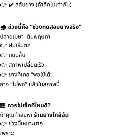
👉 ✔️ สลับยาง (ถ้าสึกไม่เท่ากัน)
🌧️ ช่วงนี้คือ “ช่วงทดสอบยางจริง”
ปลายเมษา–ต้นพฤษภา
👉 ฝนเริ่มตก
👉 ถนนลื่น
👉 สภาพเปลี่ยนเร็ว
👉 ยางที่เคย “พอใช้ได้”
อาจ “ไม่พอ” แล้วในสภาพนี้
🏪 ควรไปเช็คที่ไหนดี?
ถ้าคุณกำลังหา
ร้านยางใกล้ฉัน
👉 ช่วงนี้เหมาะมาก
เพราะ: