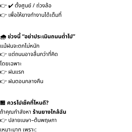
👉 ✔️ ตั้งศูนย์ / ถ่วงล้อ
👉 เพื่อให้ยางทำงานได้เต็มที่
🌧️ ช่วงนี้ “อย่าประเมินถนนต่ำไป”
แม้ฝนจะตกไม่หนัก
👉 แต่ถนนอาจลื่นกว่าที่คิด
โดยเฉพาะ
👉 ฝนแรก
👉 ฝนตอนกลางคืน
🏪 ควรไปเช็คที่ไหนดี?
ถ้าคุณกำลังหา
ร้านยางใกล้ฉัน
👉 ปลายเมษา–ต้นพฤษภา
เหมาะมาก เพราะ: