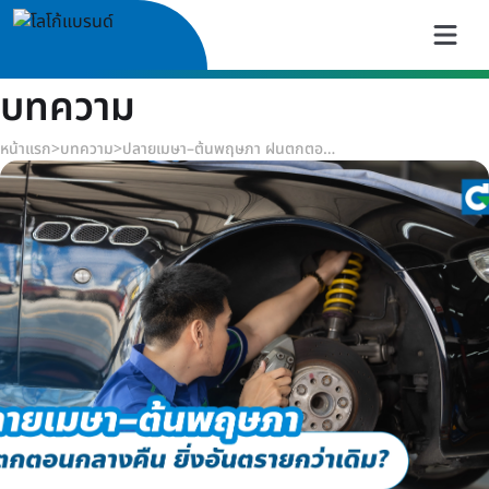
บทความ
หน้าแรก
>
บทความ
>
ปลายเมษา–ต้นพฤษภา ฝนตกตอนกลางคืน ยิ่งอันตรายกว่าเดิม?