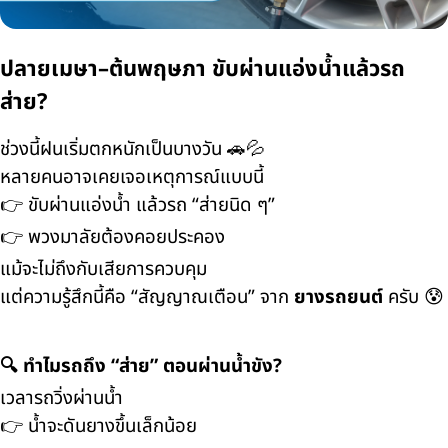
ปลายเมษา–ต้นพฤษภา ขับผ่านแอ่งน้ำแล้วรถ
ส่าย?
ช่วงนี้ฝนเริ่มตกหนักเป็นบางวัน 🚗💦
หลายคนอาจเคยเจอเหตุการณ์แบบนี้
👉 ขับผ่านแอ่งน้ำ แล้วรถ “ส่ายนิด ๆ”
👉 พวงมาลัยต้องคอยประคอง
แม้จะไม่ถึงกับเสียการควบคุม
แต่ความรู้สึกนี้คือ “สัญญาณเตือน” จาก
ยางรถยนต์
ครับ 😰
🔍 ทำไมรถถึง “ส่าย” ตอนผ่านน้ำขัง?
เวลารถวิ่งผ่านน้ำ
👉 น้ำจะดันยางขึ้นเล็กน้อย