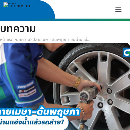
บทความ
หน้าแรก
>
บทความ
>
ปลายเมษา–ต้นพฤษภา ขับผ่านแอ่งน้ำแล้วรถส่าย?