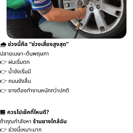
🌧️ ช่วงนี้คือ “ช่วงเสี่ยงสูงสุด”
ปลายเมษา–ต้นพฤษภา
👉 ฝนเริ่มตก
👉 น้ำขังเริ่มมี
👉 ถนนยังลื่น
👉 ยางต้องทำงานหนักกว่าปกติ
🏪 ควรไปเช็คที่ไหนดี?
ถ้าคุณกำลังหา
ร้านยางใกล้ฉัน
👉 ช่วงนี้เหมาะมาก