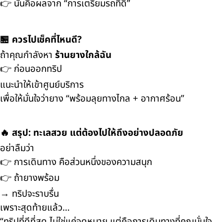
👉 นั่นคือผลจาก “การเตรียมรถที่ดี”
🏪 ควรไปเช็คที่ไหนดี?
ถ้าคุณกำลังหา
ร้านยางใกล้ฉัน
👉 ก่อนออกทริป
แนะนำให้เข้าศูนย์บริการ
เพื่อให้มั่นใจว่ายาง “พร้อมลุยทางไกล + อากาศร้อน”
🔥 สรุป: ทะเลสวย แต่ต้องไปให้ถึงอย่างปลอดภัย
อย่าลืมว่า
👉 การเดินทาง คือส่วนหนึ่งของความสนุก
👉 ถ้ายางพร้อม
→ ทริปจะราบรื่น
เพราะสุดท้ายแล้ว…
“ทริปที่ดีที่สุด ไม่ใช่แค่จุดหมาย แต่คือการเดินทางที่คุณมั่นใจ