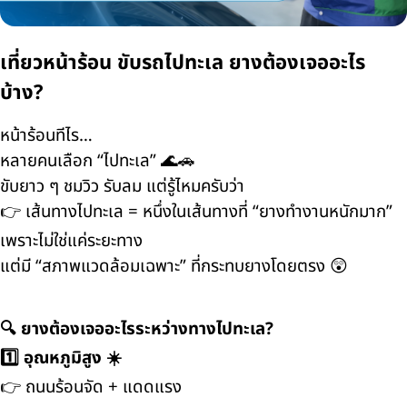
เที่ยวหน้าร้อน ขับรถไปทะเล ยางต้องเจออะไร
บ้าง?
หน้าร้อนทีไร…
หลายคนเลือก “ไปทะเล” 🌊🚗
ขับยาว ๆ ชมวิว รับลม แต่รู้ไหมครับว่า
👉 เส้นทางไปทะเล = หนึ่งในเส้นทางที่ “ยางทำงานหนักมาก”
เพราะไม่ใช่แค่ระยะทาง
แต่มี “สภาพแวดล้อมเฉพาะ” ที่กระทบยางโดยตรง 😲
🔍 ยางต้องเจออะไรระหว่างทางไปทะเล?
1️⃣ อุณหภูมิสูง ☀️
👉 ถนนร้อนจัด + แดดแรง