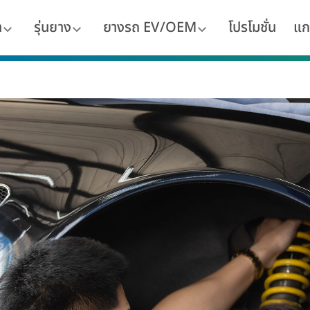
า
รุ่นยาง
ยางรถ EV/OEM
โปรโมชั่น
แก