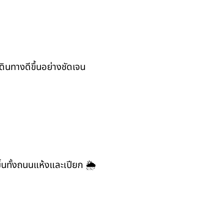
ินทางดีขึ้นอย่างชัดเจน
ึ้นทั้งถนนแห้งและเปียก 🌦️