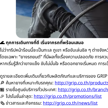
🌊 ทุกการเดินทางที่ดี เริ่มจากรถที่พร้อมเสมอ
ไม่ว่าทริปหน้าร้อนนี้จะเป็นทะเล ภูเขา หรือขับเล่นชิล ๆ ต่างจังห
โดยเฉพาะ “ยางรถยนต์” ที่มีผลทั้งเรื่องความปลอดภัย การ
หากเริ่มรู้สึกว่ายางแข็ง ขับไม่มั่นใจ หรือดอกยางเริ่มหมด การเข
ดูรายละเอียดเพิ่มเติมเกี่ยวกับผลิตภัณฑ์และบริการของ GRIP ไ
🔎 ค้นหายางที่เหมาะกับรถคุณ:
http://grip.co.th/products
🏪 รายชื่อศูนย์บริการทั่วประเทศ:
http://grip.co.th/branch
🎉 โปรโมชั่นล่าสุด:
http://grip.co.th/promotions/list
🗞️ ข่าวสารและกิจกรรม:
http://grip.co.th/news/list