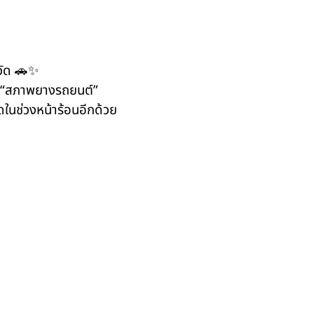
หวัด 🚗✨
อ “สภาพยางรถยนต์”
ดในช่วงหน้าร้อนอีกด้วย