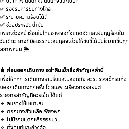
✅ ยึดเกาะถนนดีทั้งถนนแห้งและเปียก
✅ รองรับการขับทางไกล
✅ ระบายความร้อนได้ดี
✅ ช่วยประหยัดน้ำมัน
เพราะช่วงหน้าร้อนในไทยอาจเจอทั้งแดดจัดและฝนฤดูร้อนใน
วันเดียว ยางที่มีสมรรถนะสมดุลจะช่วยให้ขับขี่ได้มั่นใจมากขึ้นทุก
สภาพถนน 🌦️
🧳 ก่อนออกเดินทาง อย่าลืมเช็กสิ่งสำคัญเหล่านี้
เพื่อให้ทุกการเดินทางราบรื่นและปลอดภัย ควรตรวจเช็กรถก่อ
นออกเดินทางทุกครั้ง โดยเฉพาะเรื่องยางรถยนต์
รายการสำคัญที่ควรเช็ก ได้แก่
🔹 ลมยางให้เหมาะสม
🔹 ดอกยางยังเหลือเพียงพอ
🔹 ไม่มีรอยแตกหรือรอยบวม
🔹 ตั้งศูนย์และถ่วงล้อ