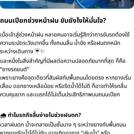
ถนนเปียกช่วงหน้าฝน ขับยังไงให้มั่นใจ?
เมื่อเข้าสู่ช่วงหน้าฝน หลายคนอาจเริ่มรู้สึกว่าการขับรถต้องใช้
ความระมัดระวังมากขึ้น ทั้งถนนลื่น น้ำขัง หรือฝนตกหนัก
ระหว่างเดินทาง ☔✨
และหนึ่งในสิ่งสำคัญที่มีผลต่อความปลอดภัยมากที่สุด ก็คือ
“ยางรถยนต์”
เพราะยางคือจุดเดียวที่สัมผัสกับพื้นถนนโดยตรง หากยางเริ่ม
เสื่อม ดอกยางเหลือน้อย หรือรีดน้ำได้ไม่ดี ก็อาจทำให้รถลื่น
ควบคุมยาก และเบรกได้ไม่เต็มประสิทธิภาพบนถนนเปียก
🌧️ ทำไมรถถึงลื่นง่ายในช่วงฝนตก?
เวลาฝนตก น้ำจะกลายเป็นชั้นบาง ๆ ระหว่างยางกับพื้นถนน
หากยางรีดน้ำได้ไม่ทัน อาจเกิดอาการ “เหินน้ำ” หรือ