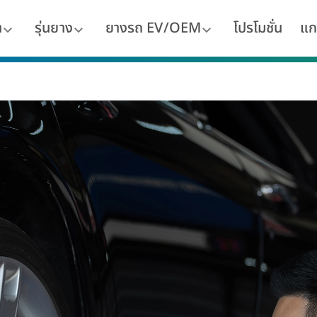
า
รุ่นยาง
ยางรถ EV/OEM
โปรโมชั่น
แก