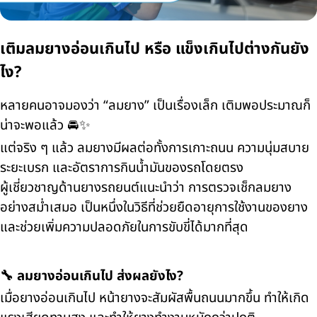
เติมลมยางอ่อนเกินไป หรือ แข็งเกินไปต่างกันยัง
ไง?
หลายคนอาจมองว่า “ลมยาง” เป็นเรื่องเล็ก เติมพอประมาณก็
น่าจะพอแล้ว 🚘✨
แต่จริง ๆ แล้ว ลมยางมีผลต่อทั้งการเกาะถนน ความนุ่มสบาย
ระยะเบรก และอัตราการกินน้ำมันของรถโดยตรง
ผู้เชี่ยวชาญด้านยางรถยนต์แนะนำว่า การตรวจเช็กลมยาง
อย่างสม่ำเสมอ เป็นหนึ่งในวิธีที่ช่วยยืดอายุการใช้งานของยาง
และช่วยเพิ่มความปลอดภัยในการขับขี่ได้มากที่สุด
🔧 ลมยางอ่อนเกินไป ส่งผลยังไง?
เมื่อยางอ่อนเกินไป หน้ายางจะสัมผัสพื้นถนนมากขึ้น ทำให้เกิด