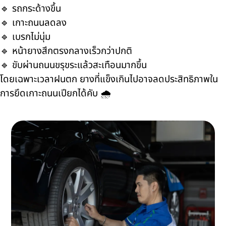
🔹 รถกระด้างขึ้น
🔹 เกาะถนนลดลง
🔹 เบรกไม่นุ่ม
🔹 หน้ายางสึกตรงกลางเร็วกว่าปกติ
🔹 ขับผ่านถนนขรุขระแล้วสะเทือนมากขึ้น
โดยเฉพาะเวลาฝนตก ยางที่แข็งเกินไปอาจลดประสิทธิภาพใน
การยึดเกาะถนนเปียกได้คับ 🌧️