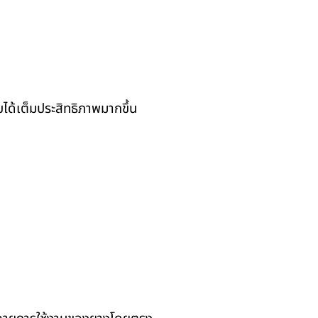
บได้เต็มประสิทธิภาพมากขึ้น