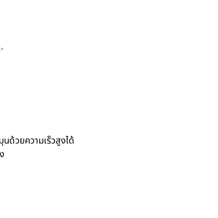
✨
ุนด้วยความเร็วสูงได้
รง