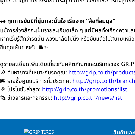
ผู้เชี่ยวชาญด้านยางรถยนต์ระบุว่า การถ่วงล้อและการตั้งศูน
🚗 ทุกการขับขี่ที่นุ่มและมั่นใจ เริ่มจาก “ล้อที่สมดุล”
แม้การถ่วงล้อจะเป็นรายละเอียดเล็ก ๆ แต่มีผลทั้งเรื่องคว
หากเริ่มรู้สึกว่ารถสั่น พวงมาลัยไม่นิ่ง หรือขับแล้วไม่สบายเหม
ขึ้นทุกเส้นทางคับ 🚘✨
ดูรายละเอียดเพิ่มเติมเกี่ยวกับผลิตภัณฑ์และบริการของ GRIP ไ
🔎 ค้นหายางที่เหมาะกับรถคุณ:
http://grip.co.th/products
🏪 รายชื่อศูนย์บริการทั่วประเทศ:
http://grip.co.th/branch
🎉 โปรโมชั่นล่าสุด:
http://grip.co.th/promotions/list
🗞️ ข่าวสารและกิจกรรม:
http://grip.co.th/news/list
สินค้าและ