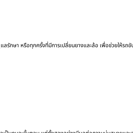
รักษา หรือทุกครั้งที่มีการเปลี่ยนยางและล้อ เพื่อช่วยให้รถขั