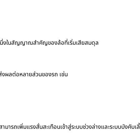
หนึ่งในสัญญาณสำคัญของล้อที่เริ่มเสียสมดุล
จส่งผลต่อหลายส่วนของรถ เช่น
ลสามารถเพิ่มแรงสั่นสะเทือนเข้าสู่ระบบช่วงล่างและระบบบังคับเล