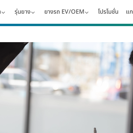
า
รุ่นยาง
ยางรถ EV/OEM
โปรโมชั่น
แก