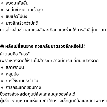
🔹 พวงมาลัยสั่น
🔹 รถสั่นช่วงความเร็วสูง
🔹 ขับแล้วไม่นิ่ง
🔹 ยางสึกเร็วกว่าปกติ
การถ่วงล้อช่วยลดแรงสั่นสะเทือน และช่วยให้การขับขี่นุ่มนวลมา
🚘 หลังเปลี่ยนยาง ควรกลับมาตรวจอีกหรือไม่?
คำตอบคือ "ควร"
เพราะหลังจากใช้งานไปสักระยะ อาจมีการเปลี่ยนแปลงจาก
🔹 สภาพถนน
🔹 หลุมบ่อ
🔹 การใช้งานประจำวัน
🔹 การกระแทกขอบทาง
ซึ่งอาจส่งผลต่อศูนย์ล้อและสมดุลของล้อได้
ผู้เชี่ยวชาญหลายแห่งแนะนำให้ตรวจเช็กศูนย์ล้อและสภาพยางเป