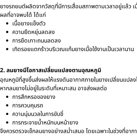
ยางรถยนต์ผลิตจากวัสดุที่มีการเสื่อมสภาพตามเวลาอยู่แล้ว เม
ผลที่อาจพบได้ ได้แก่
เนื้อยางแข็งตัว
ความยืดหยุ่นลดลง
การยึดเกาะถนนลดลง
เกิดรอยแตกร้าวบริเวณแก้มยางเมื่อใช้งานเป็นเวลานาน
2. ลมยางมีโอกาสเปลี่ยนแปลงตามอุณหภูมิ
อุณหภูมิที่สูงขึ้นส่งผลให้แรงดันอากาศภายในยางเปลี่ยนแปลงไ
หากลมยางไม่อยู่ในระดับที่เหมาะสม อาจส่งผลต่อ
การสึกหรอของยาง
การควบคุมรถ
ความนุ่มนวลในการขับขี่
การกระจายน้ำหนักบนหน้ายาง
จึงควรตรวจเช็กลมยางอย่างสม่ำเสมอ โดยเฉพาะในช่วงที่อากา