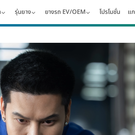
า
รุ่นยาง
ยางรถ EV/OEM
โปรโมชั่น
แก