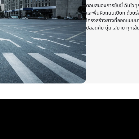
ตอบสนองการขับขี่ ฉับไวท
และพื้นผิวถนนเปียก ด้วยร่
โครงสร้างยางที่ออกแบบมาพิ
ปลอดภัย นุ่ม..สบาย ทุกเส