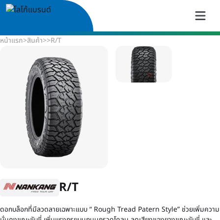
หน้าแรก
>
สินค้า
>
>
R/T
R/T
ดอกบล็อกที่มีลวดลายเฉพาะแบบ “ Rough Tread Patern Style” ช่วยเพิ่มความ
มั่นคงขณะขับขี่ เพิ่มแรงกรุยบนถนนกรวดโคลน ลดเสียงของยางขณะขับขี่ และ