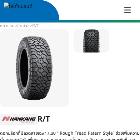
หน้าแรก
>
สินค้า
>
>
R/T
R/T
ดอกบล็อกที่มีลวดลายเฉพาะแบบ “ Rough Tread Patern Style” ช่วยเพิ่มความ
มั่นคงขณะขับขี่ เพิ่มแรงกรุยบนถนนกรวดโคลน ลดเสียงของยางขณะขับขี่ และ