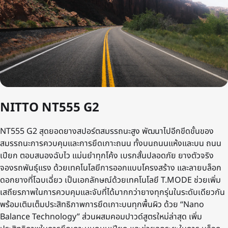
NITTO NT555 G2
NT555 G2 สุดยอดยางสปอร์ตสมรรถนะสูง พัฒนาไปอีกขีดขั้นของ
สมรรถนะการควบคุมและการยึดเกาะถนน ทั้งบนถนนแห้งและบน ถนน
เปียก ตอบสนองฉับไว แม่นยําทุกโค้ง เบรกสั้นปลอดภัย ยางตัวจริง
จองรถพันธุ์แรง ด้วยเทคโนโลยีการออกแบบโครงสร้าง และลายบล็อก
ดอกยางที่โฉบเฉี่ยว เป็นเอกลักษณ์ด้วยเทคโนโลยี T.MODE ช่วยเพิ่ม
เสถียรภาพในการควบคุมและจับที่ได้มากกว่ายางทุกรุ่นในระดับเดียวกัน
พร้อมเติมเต็มประสิทธิภาพการยึดเกาะบนทุกพื้นผิว ด้วย “Nano
Balance Technology” ส่วนผสมคอมปาวด์สูตรใหม่ล่าสุด เพิ่ม