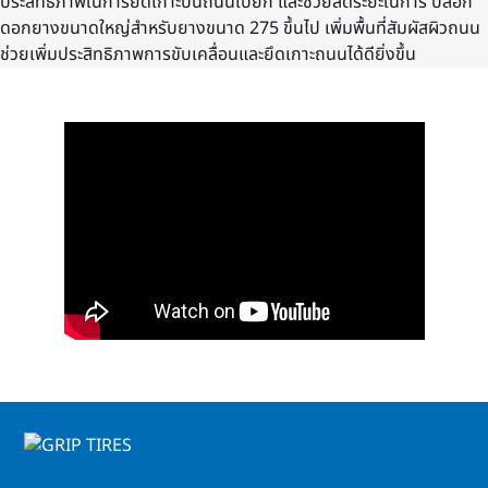
ประสิทธิภาพในการยึดเกาะบนถนนเปียก และช่วยลดระยะในการ บล็อก
ดอกยางขนาดใหญ่สำหรับยางขนาด 275 ขึ้นไป เพิ่มพื้นที่สัมผัสผิวถนน
ช่วยเพิ่มประสิทธิภาพการขับเคลื่อนและยึดเกาะถนนได้ดียิ่งขึ้น