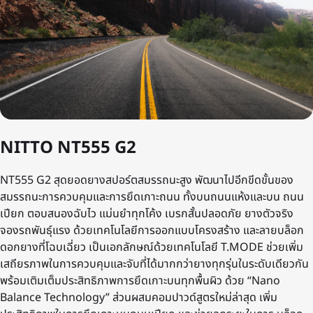
NITTO NT555 G2
NT555 G2 สุดยอดยางสปอร์ตสมรรถนะสูง พัฒนาไปอีกขีดขั้นของ
สมรรถนะการควบคุมและการยึดเกาะถนน ทั้งบนถนนแห้งและบน ถนน
เปียก ตอบสนองฉับไว แม่นยําทุกโค้ง เบรกสั้นปลอดภัย ยางตัวจริง
จองรถพันธุ์แรง ด้วยเทคโนโลยีการออกแบบโครงสร้าง และลายบล็อก
ดอกยางที่โฉบเฉี่ยว เป็นเอกลักษณ์ด้วยเทคโนโลยี T.MODE ช่วยเพิ่ม
เสถียรภาพในการควบคุมและจับที่ได้มากกว่ายางทุกรุ่นในระดับเดียวกัน
พร้อมเติมเต็มประสิทธิภาพการยึดเกาะบนทุกพื้นผิว ด้วย “Nano
Balance Technology” ส่วนผสมคอมปาวด์สูตรใหม่ล่าสุด เพิ่ม