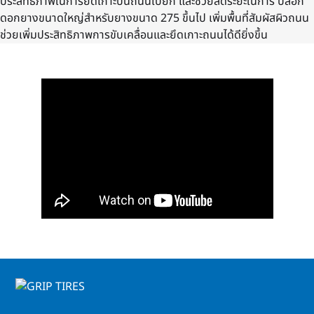
ประสิทธิภาพในการยึดเกาะบนถนนเปียก และช่วยลดระยะในการ บล็อก
ดอกยางขนาดใหญ่สำหรับยางขนาด 275 ขึ้นไป เพิ่มพื้นที่สัมผัสผิวถนน
ช่วยเพิ่มประสิทธิภาพการขับเคลื่อนและยึดเกาะถนนได้ดียิ่งขึ้น