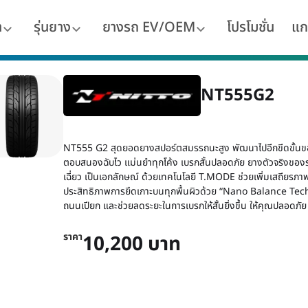
า
รุ่นยาง
ยางรถ EV/OEM
โปรโมชั่น
แก
NT555G2
NT555 G2 สุดยอดยางสปอร์ตสมรรถนะสูง พัฒนาไปอีกขีดขั้น
ตอบสนองฉับไว แม่นยำทุกโค้ง เบรกสั้นปลอดภัย ยางตัวจริงของ
เฉี่ยว เป็นเอกลักษณ์ ด้วยเทคโนโลยี T.MODE ช่วยเพิ่มเสถียรภาพ
ประสิทธิภาพการยึดเกาะบนทุกพื้นผิวด้วย “Nano Balance Tech
ถนนเปียก และช่วยลดระยะในการเบรกให้สั้นยิ่งขึ้น ให้คุณปลอดภัย ม
ราคา
10,200 บาท