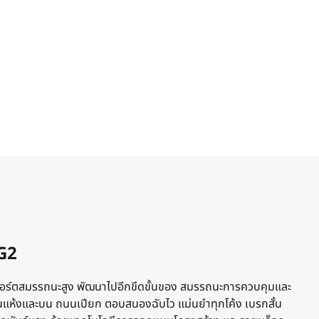
G2
์ตสมรรถนะสูง พัฒนาไปอีกขีดขั้นของ สมรรถนะการควบคุมและ
แห้งและบน ถนนเปียก ตอบสนองฉับไว แม่นยําทุกโค้ง เบรกสั้น