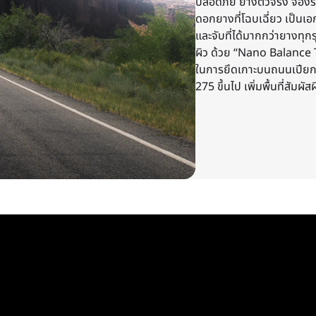
ปลอดภัย ยางตัวจริง จองร
ดอกยางที่โฉบเฉี่ยว เป็น
และจับที่ได้มากกว่ายางทุก
ผิว ด้วย “Nano Balance 
ในการยึดเกาะบนถนนเปีย
275 ขึ้นไป เพิ่มพื้นที่สัมผ