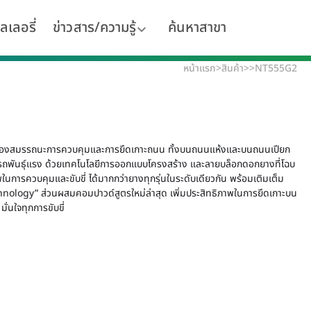
ลเลอรี่
ข่าวสาร/ความรู้
ค้นหาสาขา
หน้าแรก
>
สินค้า
>
>
NT555G2
ของสมรรถนะการควบคุมและการยึดเกาะถนน ทั้งบนถนนแห้งและบนถนนเปียก
รถพันธุ์แรง ด้วยเทคโนโลยีการออกแบบโครงสร้าง และลายบล็อกดอกยางที่โฉบ
ในการควบคุมและขับขี่ ได้มากกว่ายางทุกรุ่นในระดับเดียวกัน พร้อมเติมเต็ม
nology” ส่วนผสมคอมปาวด์สูตรใหม่ล่าสุด เพิ่มประสิทธิภาพในการยึดเกาะบน
ั่นใจทุกการขับขี่