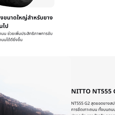
งขนาดใหญ่สำหรับยาง
้นไป
ผิวถนน ช่วยเพิ่มประสิทธิภาพการขับ
นนได้ดียิ่งขึ้น
NITTO NT555 
NT555 G2 สุดยอดยางสปอร
การยึดเกาะถนน ทั้งบนถนน