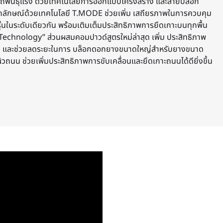
ถพันธุ์แรง ด้วยเทคโนโลยีการออกแบบโครงสร้าง และลายบล็อก
เอกลักษณ์ด้วยเทคโนโลยี T.MODE ช่วยเพิ่ม เสถียรภาพในการควบคุม
รุ่นในระดับเดียวกัน พร้อมเติมเต็มประสิทธิภาพการยึดเกาะบนทุกพื้น
Technology” ส่วนผสมคอมปาวด์สูตรใหม่ล่าสุด เพิ่ม ประสิทธิภาพ
ก และช่วยลดระยะในการ บล็อกดอกยางขนาดใหญ่สำหรับยางขนาด
ัสผิวถนน ช่วยเพิ่มประสิทธิภาพการขับเคลื่อนและยึดเกาะถนนได้ดียิ่งขึ้น