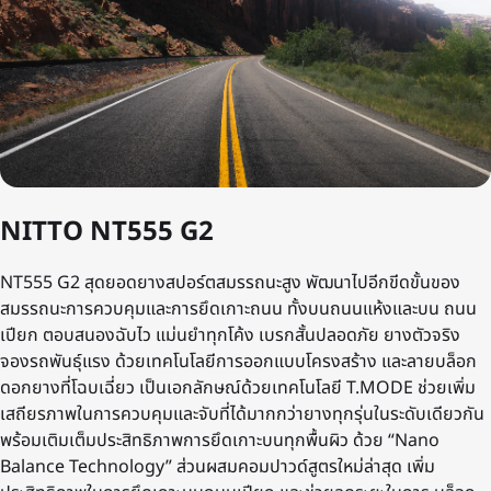
NITTO NT555 G2
NT555 G2 สุดยอดยางสปอร์ตสมรรถนะสูง พัฒนาไปอีกขีดขั้นของ
สมรรถนะการควบคุมและการยึดเกาะถนน ทั้งบนถนนแห้งและบน ถนน
เปียก ตอบสนองฉับไว แม่นยําทุกโค้ง เบรกสั้นปลอดภัย ยางตัวจริง
จองรถพันธุ์แรง ด้วยเทคโนโลยีการออกแบบโครงสร้าง และลายบล็อก
ดอกยางที่โฉบเฉี่ยว เป็นเอกลักษณ์ด้วยเทคโนโลยี T.MODE ช่วยเพิ่ม
เสถียรภาพในการควบคุมและจับที่ได้มากกว่ายางทุกรุ่นในระดับเดียวกัน
พร้อมเติมเต็มประสิทธิภาพการยึดเกาะบนทุกพื้นผิว ด้วย “Nano
Balance Technology” ส่วนผสมคอมปาวด์สูตรใหม่ล่าสุด เพิ่ม