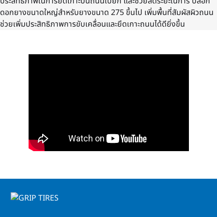
ประสิทธิภาพในการยึดเกาะบนถนนเปียก และช่วยลดระยะในการ บล็อก
ดอกยางขนาดใหญ่สำหรับยางขนาด 275 ขึ้นไป เพิ่มพื้นที่สัมผัสผิวถนน
ช่วยเพิ่มประสิทธิภาพการขับเคลื่อนและยึดเกาะถนนได้ดียิ่งขึ้น