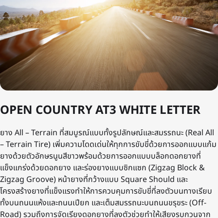
OPEN COUNTRY AT3 WHITE LETTER
ยาง All – Terrain ที่สมบูรณ์แบบทั้งรูปลักษณ์และสมรรถนะ (Real All
– Terrain Tire) เพิ่มความโดดเด่นให้ทุกการขับขี่ด้วยการออกแบบแก้ม
ยางด้วยตัวอักษรนูนสีขาวพร้อมด้วยการออกแบบบล็อกดอกยางที่
แข็งแกร่งด้วยดอกยาง และร่องยางแบบซิกแซก (Zigzag Block &
Zigzag Groove) หน้ายางที่กว้างแบบ Square Should และ
โครงสร้างยางที่แข็งแรงทำให้การควบคุมการขับขี่ที่ลงตัวบนทางเรียบ
ทั้งบนถนนแห้งและถนนเปียก และเต็มสมรรถนะบนถนนขรุขระ (Off-
Road) รวมถึงการจัดเรียงดอกยางที่ลงตัวช่วยทำให้เสียงรบกวนจาก