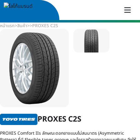
หน้าแรก
>
สินค้า
>
>
PROXES C2S
PROXES C2S
PROXES Comfort IIs ลักษณะดอกยางแบบไม่สมมาตร (Asymmetric
Pattern) ที่มี Flexible taper groove และโครงสร้างยางออกแบบพิเศษ จึงให้