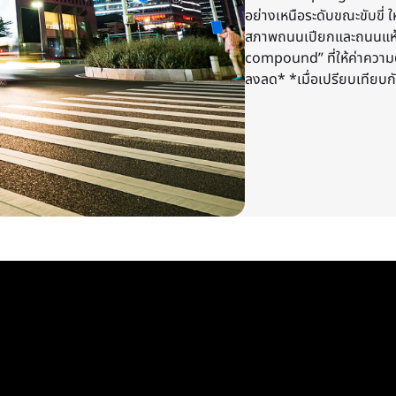
อย่างเหนือระดับขณะขับขี่ 
สภาพถนนเปียกและถนนแห้ง 
compound” ที่ให้ค่าความต
ลงลด* *เมื่อเปรียบเทีย