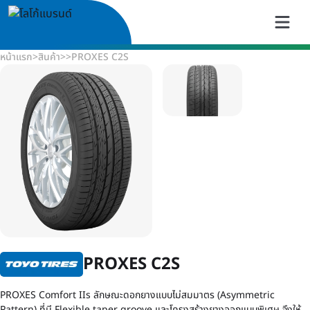
หน้าแรก
>
สินค้า
>
>
PROXES C2S
PROXES C2S
PROXES Comfort IIs ลักษณะดอกยางแบบไม่สมมาตร (Asymmetric
Pattern) ที่มี Flexible taper groove และโครงสร้างยางออกแบบพิเศษ จึงให้