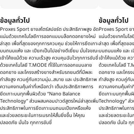
ข้อมูลทั่วไป
ข้อมูลทั่วไป
Proxes Sport ยางสไตร์สปอร์ต ประสิทธิภาพสูง อัด
Proxes Sport ยาง
แน่นด้วยเทคโนโลยีการออกแบบบล็อกดอกยางใหม่
แน่นด้วยเทคโนโล
ล่าสุด เพื่อที่สุดของทุกการควบคุม ช่วยให้การยึดเกาะ
ล่าสุด เพื่อที่สุด
บนถนนแห้ง และ เปียกเป็นไปอย่างดีเยี่ยม มั่นใจขณะ
บนถนนแห้ง และ เปี
เข้าโค้งแม้ด้วย ความเร็วสูง ควบคุมฉับไวทุกการขับขี่
เข้าโค้งแม้ด้วย คว
ด้วยเทคโนโลยี T.MODE ที่ใช้ในการออกแบบลาย
ด้วยเทคโนโลยี T
ดอกยาง และโครงสร้างยางสำหรับรถยนต์ที่มีพละ
ดอกยาง และโครงสร
กำลังสูง ควบคู่กับความนุ่ม..สบาย และ ประสิทธิภาพ
กำลังสูง ควบคู่กั
ความคงทนคุ้มค่าที่เหนือกว่า เต็มประสิทธิภาพการ
ความคงทนคุ้มค่าที
ยึดเกาะบนทุกพื้นผิวด้วย “Nano Balance
ยึดเกาะบนทุกพื้น
Technology” ส่วนผสมคอมปาวด์สูตรใหม่ล่าสุดเพิ่ม
Technology” ส่วน
ประสิทธิภาพในการยึดเกาะบนถนนเปียกหรือแห้ง
ประสิทธิภาพในกา
และช่วยลดระยะในการเบรกให้สั้นยิ่งขึ้น ให้คุณ
และช่วยลดระยะในการ
ปลอดภัย มั่นใจ ทุกการขับขี่
ปลอดภัย มั่นใจ ทุก