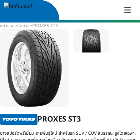
หน้าแรก
>
สินค้า
>
>
PROXES ST3
PROXES ST3
ยางสปอร์ตพรีเมี่ยม สายพันธุ์ใหม่ สำหรับรถ SUV / CUV สมรรถนะสูงโดยเฉพาะ
ดีไซน์ดอกยางและแก้มยางโฉบเฉี่ยว ดึงดูดทุกสายตา พร้อมเพิ่มประสิทธิภาพการ