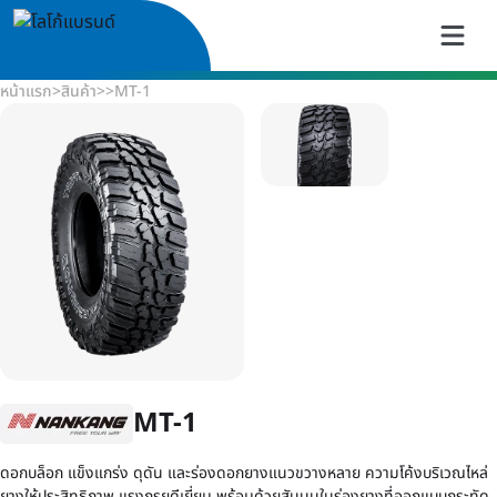
หน้าแรก
>
สินค้า
>
>
MT-1
MT-1
ดอกบล็อก แข็งแกร่ง ดุดัน และร่องดอกยางแนวขวางหลาย ความโค้งบริเวณไหล่
ยางให้ประสิทธิภาพ แรงกรุยดีเยี่ยม พร้อมด้วยสันนูนในร่องยางที่ออกแบบกระทัด