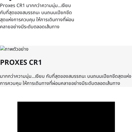
Proxes CR1 มากกว่าความนุ่ม...เงียบ
กับที่สุดของสมรรถนะ บนถนนเปียกขีด
สุดแห่งการควบคุม ให้การเดินทางที่ผ่อน
คลายอย่างมีระดับตลอดเส้นทาง
PROXES CR1
มากกว่าความนุ่ม...เงียบ กับที่สุดของสมรรถนะ บนถนนเปียกขีดสุดแห่ง
การควบคุม ให้การเดินทางที่ผ่อนคลายอย่างมีระดับตลอดเส้นทาง