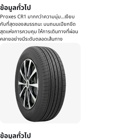
ข้อมูลทั่วไป
Proxes CR1 มากกว่าความนุ่ม...เงียบ
กับที่สุดของสมรรถนะ บนถนนเปียกขีด
สุดแห่งการควบคุม ให้การเดินทางที่ผ่อน
คลายอย่างมีระดับตลอดเส้นทาง
ข้อมูลทั่วไป