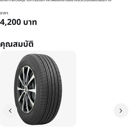
ราคา
4,200 บาท
คุณสมบัติ