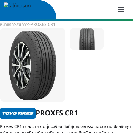
หน้าแรก
>
สินค้า
>
>
PROXES CR1
PROXES CR1
Proxes CR1 มากกว่าความนุ่ม…เงียบ กับที่สุดของสมรรถนะ บนถนนเปียกขีดสุด
แห่งการควบคุม ให้การเดินทางที่ผ่อนคลายอย่างมีระดับตลอดเส้นทาง