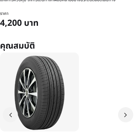
ราคา
4,200 บาท
คุณสมบัติ