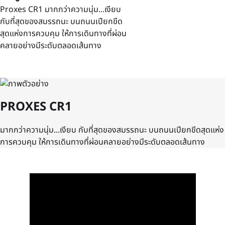
Proxes CR1 มากกว่าความนุ่ม...เงียบ
กับที่สุดของสมรรถนะ บนถนนเปียกขีด
สุดแห่งการควบคุม ให้การเดินทางที่ผ่อน
คลายอย่างมีระดับตลอดเส้นทาง
PROXES CR1
มากกว่าความนุ่ม...เงียบ กับที่สุดของสมรรถนะ บนถนนเปียกขีดสุดแห่ง
การควบคุม ให้การเดินทางที่ผ่อนคลายอย่างมีระดับตลอดเส้นทาง