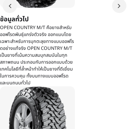
ข้อมูลทั่วไป
OPEN COUNTRY M/T คือยางสำหรับ
ออฟโรดพันธุ์แกร่งตัวจริง ออกแบบโดย
เฉพาะสำหรับการบุกตะลุยทางแบบออฟโร
ดอย่างแท้จริง OPEN COUNTRY M/T
เป็นยางที่เน้นความสมบุกสมบันในทุก
สภาพถนน ประกอบกับการออกแบบด้วย
เทคโนโลยีที่ล้ำหน้าทำให้เป็นยางที่ดีเยี่ยม
ในการควบคุม ทั้งบนทางแบบออฟโรด
และบนถนนทั่วไป