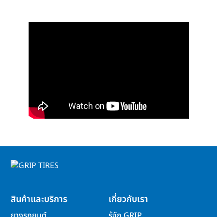
สินค้าและบริการ
เกี่ยวกับเรา
ยางรถยนต์
รู้จัก GRIP