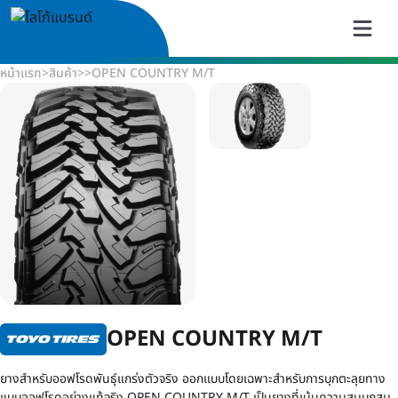
หน้าแรก
>
สินค้า
>
>
OPEN COUNTRY M/T
OPEN COUNTRY M/T
ยางสำหรับออฟโรดพันธุ์แกร่งตัวจริง ออกแบบโดยเฉพาะสำหรับการบุกตะลุยทาง
แบบออฟโรดอย่างแท้จริง OPEN COUNTRY M/T เป็นยางที่เน้นความสมบุกสม