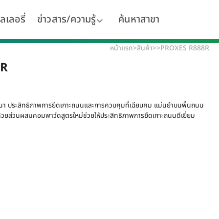
ลเลอรี่
ข่าวสาร/ความรู้
ค้นหาสาขา
หน้าแรก
>
สินค้า
>
>
PROXES R888R
8R
 ประสิทธิภาพการยึดเกาะถนนและการควบคุมที่เฉียบคม แม่นยำบนพื้นถนน
น ด้วยส่วนผสมคอมพาว์ดสูตรใหม่ช่วยให้ประสิทธิภาพการยึดเกาะถนนดีเยี่ยม