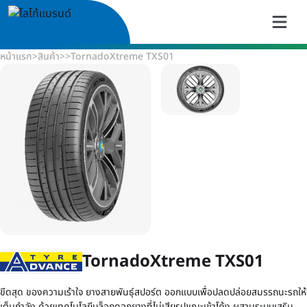
หน้าแรก
>
สินค้า
>
>
TornadoXtreme TXS01
TornadoXtreme TXS01
ขีดสุด ของความเร้าใจ ยางสายพันธุ์สปอร์ต ออกแบบเพื่อปลดปล่อยสมรรถนะรถให้
เต็มกำลัง ด้วยเทคโนโลยีบล็อกดอกยางที่ไม่เสียรูปขณะเข้าโค้ง ผสานระบบเสริม