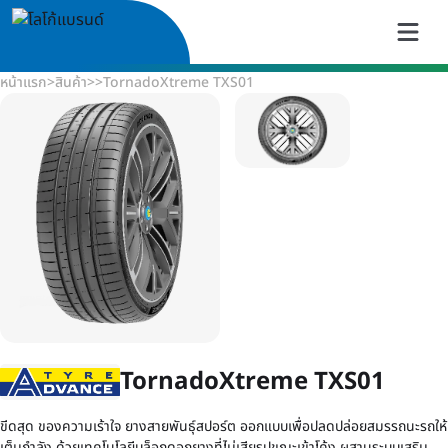
หน้าแรก
>
สินค้า
>
>
TornadoXtreme TXS01
TornadoXtreme TXS01
ขีดสุด ของความเร้าใจ ยางสายพันธุ์สปอร์ต ออกแบบเพื่อปลดปล่อยสมรรถนะรถให้
เต็มกำลัง ด้วยเทคโนโลยีบล็อกดอกยางที่ไม่เสียรูปขณะเข้าโค้ง ผสานระบบเสริม