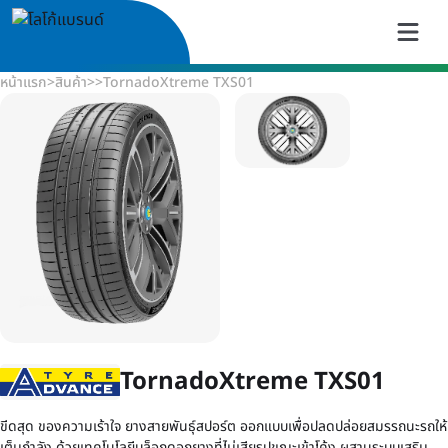
หน้าแรก
>
สินค้า
>
>
TornadoXtreme TXS01
TornadoXtreme TXS01
ขีดสุด ของความเร้าใจ ยางสายพันธุ์สปอร์ต ออกแบบเพื่อปลดปล่อยสมรรถนะรถให้
เต็มกำลัง ด้วยเทคโนโลยีบล็อกดอกยางที่ไม่เสียรูปขณะเข้าโค้ง ผสานระบบเสริม