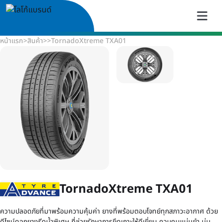
หน้าแรก
>
สินค้า
>
>
TornadoXtreme TXA01
TornadoXtreme TXA01
ความปลอดภัยที่มาพร้อมความคุ้มค่า ยางที่พร้อมตอบโจทย์ทุกสภาวะอากาศ ด้วย
ดีไซน์ดอกยางรีดน้ำพิเศษ ที่ช่วยรักษาการยึดเกาะให้ดีเยี่ยม ควบคุมแม่นยำ นุ่ม