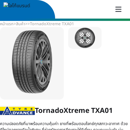
หน้าแรก
>
สินค้า
>
>
TornadoXtreme TXA01
TornadoXtreme TXA01
ความปลอดภัยที่มาพร้อมความคุ้มค่า ยางที่พร้อมตอบโจทย์ทุกสภาวะอากาศ ด้วย
ดีไซน์ดอกยางรีดน้ำพิเศษ ที่ช่วยรักษาการยึดเกาะให้ดีเยี่ยม ควบคุมแม่นยำ นุ่ม