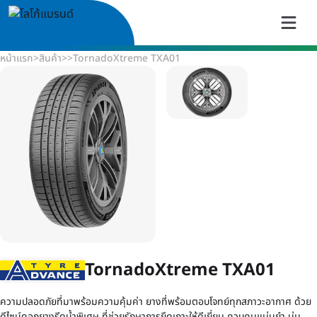
หน้าแรก
>
สินค้า
>
>
TornadoXtreme TXA01
TornadoXtreme TXA01
ความปลอดภัยที่มาพร้อมความคุ้มค่า ยางที่พร้อมตอบโจทย์ทุกสภาวะอากาศ ด้วย
ดีไซน์ดอกยางรีดน้ำพิเศษ ที่ช่วยรักษาการยึดเกาะให้ดีเยี่ยม ควบคุมแม่นยำ นุ่ม