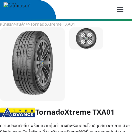
หน้าแรก
>
สินค้า
>
>
TornadoXtreme TXA01
TornadoXtreme TXA01
ความปลอดภัยที่มาพร้อมความคุ้มค่า ยางที่พร้อมตอบโจทย์ทุกสภาวะอากาศ ด้วย
ดีไซน์ดอกยางรีดน้ำพิเศษ ที่ช่วยรักษาการยึดเกาะให้ดีเยี่ยม ควบคุมแม่นยำ นุ่ม