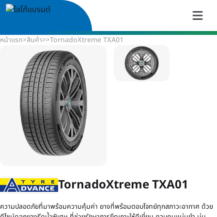
หน้าแรก
>
สินค้า
>
>
TornadoXtreme TXA01
TornadoXtreme TXA01
ความปลอดภัยที่มาพร้อมความคุ้มค่า ยางที่พร้อมตอบโจทย์ทุกสภาวะอากาศ ด้วย
ดีไซน์ดอกยางรีดน้ำพิเศษ ที่ช่วยรักษาการยึดเกาะให้ดีเยี่ยม ควบคุมแม่นยำ นุ่ม