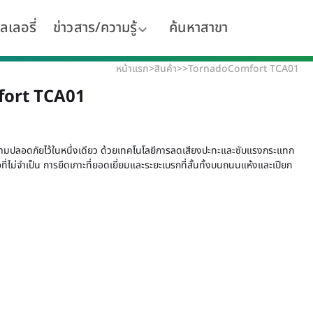
ลเลอรี่
ข่าวสาร/ความรู้
ค้นหาสาขา
หน้าแรก
>
สินค้า
>
>
TornadoComfort TCA01
ort TCA01
มปลอดภัยไว้ในหนึ่งเดียว ด้วยเทคโนโลยีการลดเสียงปะทะและซับแรงกระแทก
ี่ไม่จำเป็น การยึดเกาะที่ยอดเยี่ยมและระยะเบรกที่สั้นทั้งบนถนนแห้งและเปียก