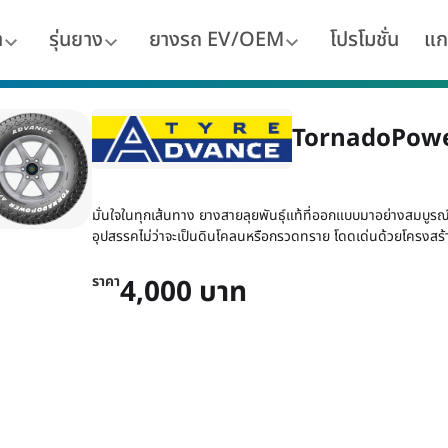
า
รุ่นยาง
ยางรถ EV/OEM
โปรโมชั่น
แก
TornadoPowe
มั่นใจในทุกเส้นทาง ยางสายลุยพันธุ์แท้ที่ออกแบบมาอย่างสมบูรณ์แ
อุปสรรคไม่ว่าจะเป็นดินโคลนหรือกรวดทราย โดดเด่นด้วยโครงสร้า
ราคา
4,000 บาท