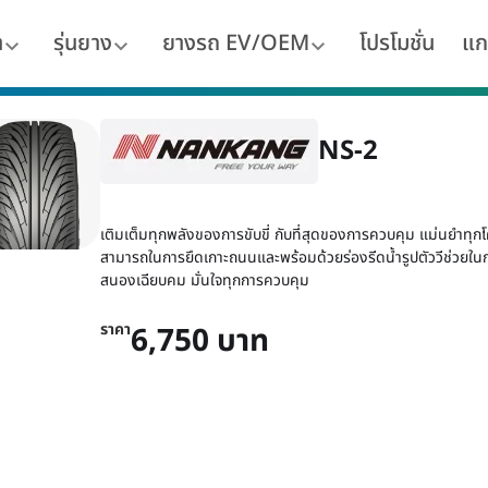
า
รุ่นยาง
ยางรถ EV/OEM
โปรโมชั่น
แก
NS-2
เติมเต็มทุกพลังของการขับขี่ กับที่สุดของการควบคุม แม่นยำทุ
สามารถในการยึดเกาะถนนและพร้อมด้วยร่องรีดน้ำรูปตัววีช่วยใ
สนองเฉียบคม มั่นใจทุกการควบคุม
ราคา
6,750 บาท