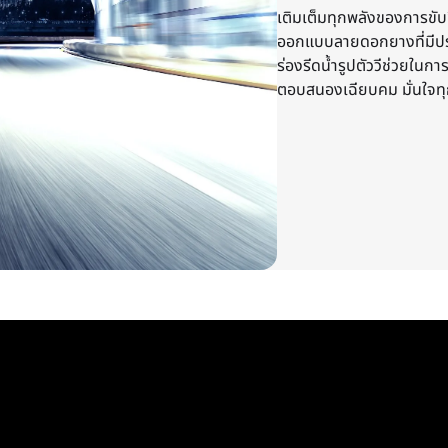
เติมเต็มทุกพลังของการขับ
ออกแบบลายดอกยางที่มีปร
ร่องรีดน้ำรูปตัววีช่วยใน
ตอบสนองเฉียบคม มั่นใจท